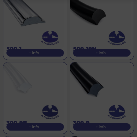
500-1
500-19N
+ info
+ info
300-9B
300-9
+ info
+ info