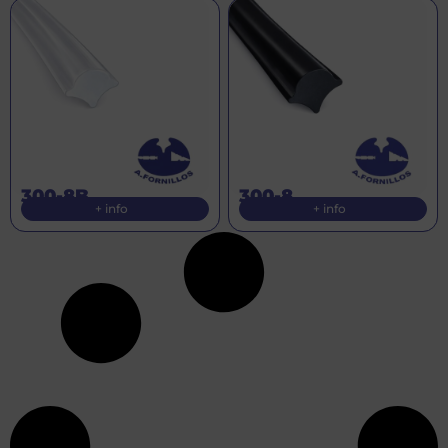
300-8B
300-8
+ info
+ info