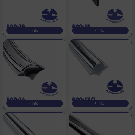
500-19
500-15
+ info
+ info
500-14
500-13/1
+ info
+ info