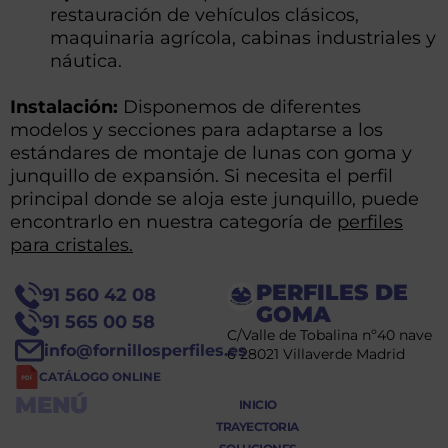
restauración de vehículos clásicos,
maquinaria agrícola, cabinas industriales y
náutica.
Instalación:
Disponemos de diferentes
modelos y secciones para adaptarse a los
estándares de montaje de lunas con goma y
junquillo de expansión. Si necesita el perfil
principal donde se aloja este junquillo, puede
encontrarlo en nuestra categoría de
perfiles
para cristales.
PERFILES DE
91 560 42 08
GOMA
91 565 00 58
C/Valle de Tobalina nº40 nave
info@fornillosperfiles.es
6 28021 Villaverde Madrid
CATÁLOGO ONLINE
MENÚ
INICIO
TRAYECTORIA