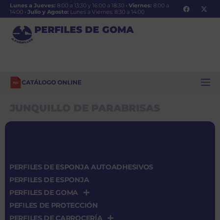
Lunes a Jueves:
8:00 a 13:30 y 16:00 a 18:30
·
Viernes:
8:00 a
14:00
·
Julio y Agosto:
Lunes a Viernes: 8:30 a 14:00
PERFILES DE GOMA
CATÁLOGO ONLINE
JUNQUILLO DE PARABRISAS
PERFILES DE ESPONJA AUTOADHESIVOS
PERFILES DE ESPONJA
PERFILES DE GOMA
PEFILES DE PROTECCIÓN
PERFILES DE CARROCERÍA