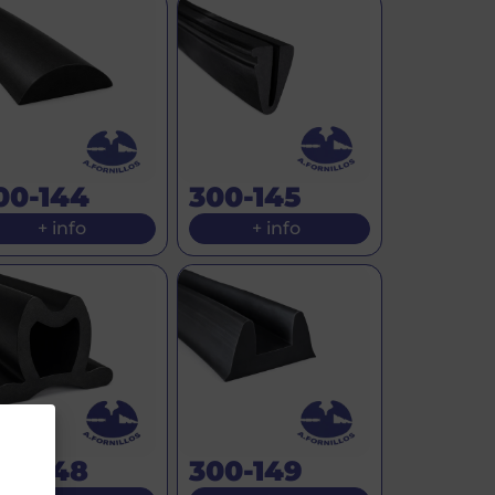
00-144
300-145
+ info
+ info
00-148
300-149