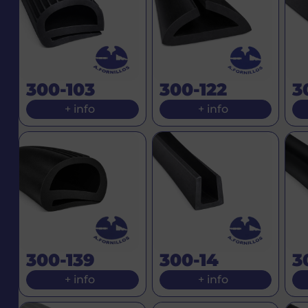
300-103
300-122
3
+ info
+ info
300-139
300-14
3
+ info
+ info