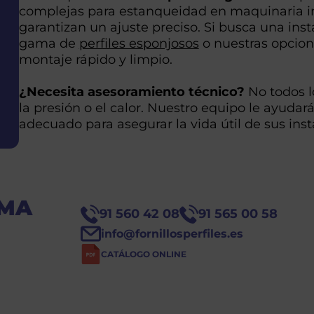
complejas para estanqueidad en maquinaria in
garantizan un ajuste preciso. Si busca una inst
gama de
perfiles esponjosos
o nuestras opcio
montaje rápido y limpio.
¿Necesita asesoramiento técnico?
No todos l
la presión o el calor. Nuestro equipo le ayuda
adecuado para asegurar la vida útil de sus inst
OMA
91 560 42 08
91 565 00 58
info@fornillosperfiles.es
CATÁLOGO ONLINE