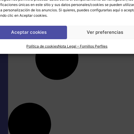
+ info
+ info
ificaciones únicas en este sitio y sus datos personales/cookies se pueden utiliza
la personalización de los anuncios. Si quieres, puedes configurarlas
aquí
o acept
ndo clic en Aceptar cookies.
Aceptar cookies
Ver preferencias
Política de cookies
Nota Legal – Fornillos Perfiles