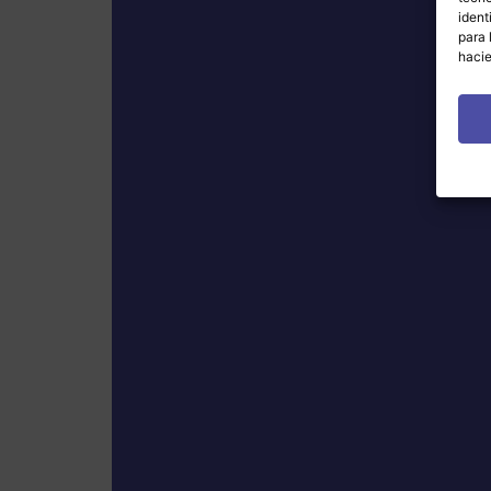
ident
para 
hacie