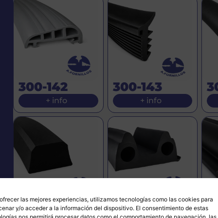
300-142
300-143
3
+ info
+ info
ofrecer las mejores experiencias, utilizamos tecnologías como las cookies para
300-146
300-147
3
enar y/o acceder a la información del dispositivo. El consentimiento de estas
logías nos permitirá procesar datos como el comportamiento de navegación, las