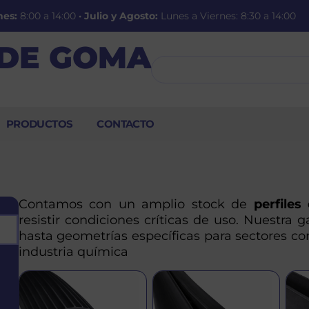
nes:
8:00 a 14:00
·
Julio y Agosto:
Lunes a Viernes: 8:30 a 14:00
 DE GOMA
PRODUCTOS
CONTACTO
Contamos con un amplio stock de
perfiles
resistir condiciones críticas de uso. Nuestra
Buscar
hasta geometrías específicas para sectores co
industria química