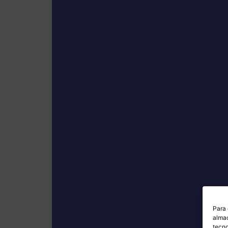
Para 
almac
tecno