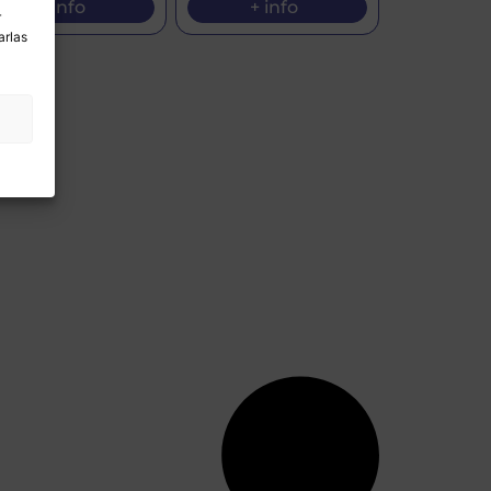
+ info
+ info
r
arlas