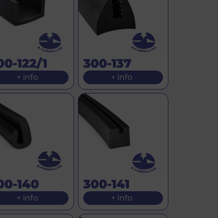
00-122/1
300-137
+ info
+ info
00-140
300-141
+ info
+ info