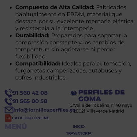
Compuesto de Alta Calidad:
Fabricados
habitualmente en EPDM, material que
destaca por su excelente memoria elástica
y resistencia a la intemperie.
Durabilidad:
Preparados para soportar la
compresión constante y los cambios de
temperatura sin agrietarse ni perder
flexibilidad.
Compatibilidad:
Ideales para automoción,
furgonetas camperizadas, autobuses y
cofres industriales.
PERFILES DE
91 560 42 08
GOMA
91 565 00 58
C/Valle de Tobalina nº40 nave
info@fornillosperfiles.es
6 28021 Villaverde Madrid
CATÁLOGO ONLINE
MENÚ
INICIO
TRAYECTORIA