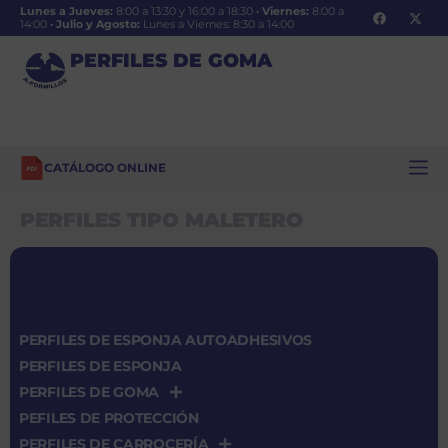
Lunes a Jueves:
8:00 a 13:30 y 16:00 a 18:30
·
Viernes:
8:00 a
14:00
·
Julio y Agosto:
Lunes a Viernes: 8:30 a 14:00
PERFILES DE GOMA
CATÁLOGO ONLINE
PERFILES TIPO MALETERO
PERFILES DE ESPONJA AUTOADHESIVOS
PERFILES DE ESPONJA
PERFILES DE GOMA
PEFILES DE PROTECCIÓN
PERFILES DE CARROCERÍA