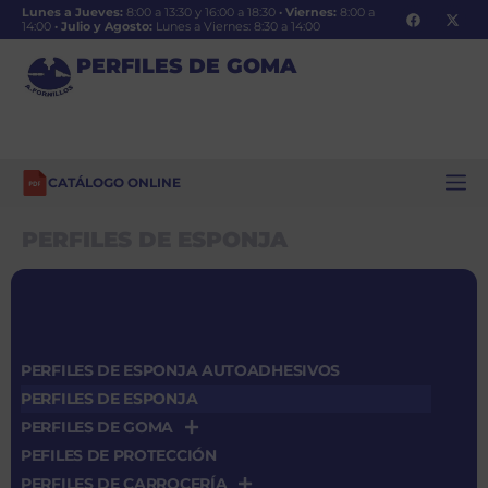
Lunes a Jueves:
8:00 a 13:30 y 16:00 a 18:30
·
Viernes:
8:00 a
14:00
·
Julio y Agosto:
Lunes a Viernes: 8:30 a 14:00
PERFILES DE GOMA
CATÁLOGO ONLINE
PERFILES DE ESPONJA
PERFILES DE ESPONJA AUTOADHESIVOS
PERFILES DE ESPONJA
PERFILES DE GOMA
PEFILES DE PROTECCIÓN
PERFILES DE CARROCERÍA