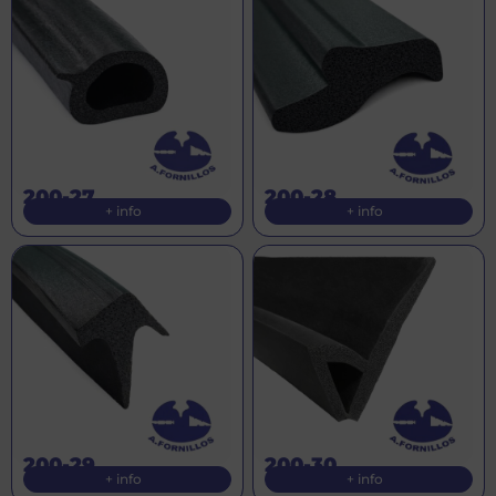
200-27
200-28
+ info
+ info
200-29
200-30
+ info
+ info