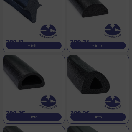
200-11
200-24
+ info
+ info
200-25
200-26
+ info
+ info