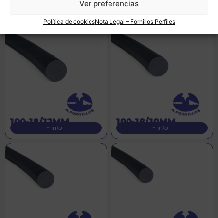
200-33
200-34
Ver preferencias
+ info
+ info
Política de cookies
Nota Legal – Fornillos Perfiles
100-18/12MM
100-18/10MM
+ info
+ info