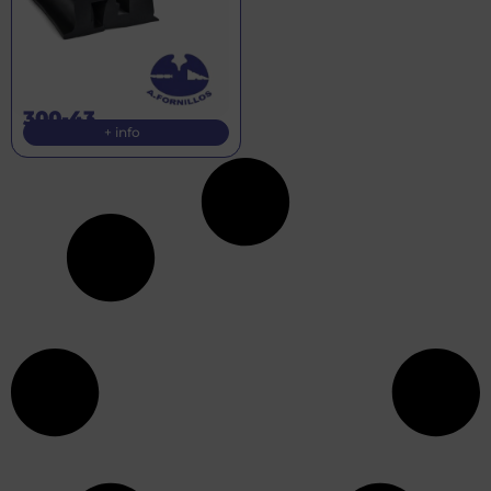
300-43
+ info