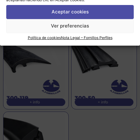
Aceptar cookies
300-35
300-69
Ver preferencias
+ info
+ info
Política de cookies
Nota Legal – Fornillos Perfiles
300-119
300-50
+ info
+ info