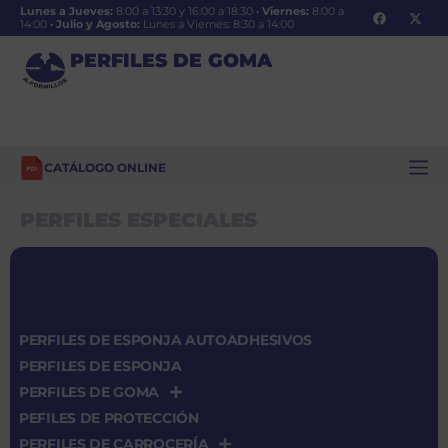
Lunes a Jueves:
8:00 a 13:30 y 16:00 a 18:30
·
Viernes:
8:00 a
14:00
·
Julio y Agosto:
Lunes a Viernes: 8:30 a 14:00
PERFILES DE GOMA
CATÁLOGO ONLINE
PERFILES ESPECIALES
PERFILES DE ESPONJA AUTOADHESIVOS
PERFILES DE ESPONJA
PERFILES DE GOMA
PEFILES DE PROTECCIÓN
PERFILES DE CARROCERÍA