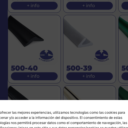
+ info
+ info
500-40
500-39
5
+ info
+ info
ofrecer las mejores experiencias, utilizamos tecnologías como las cookies para
enar y/o acceder a la información del dispositivo. El consentimiento de estas
logías nos permitirá procesar datos como el comportamiento de navegación, las
ificaciones únicas en este sitio y sus datos personales/cookies se pueden utiliza