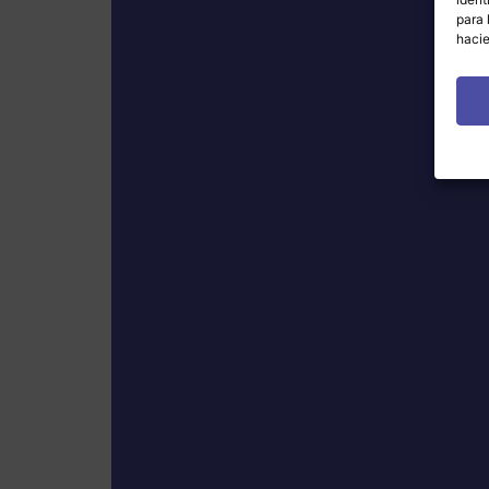
para 
hacie