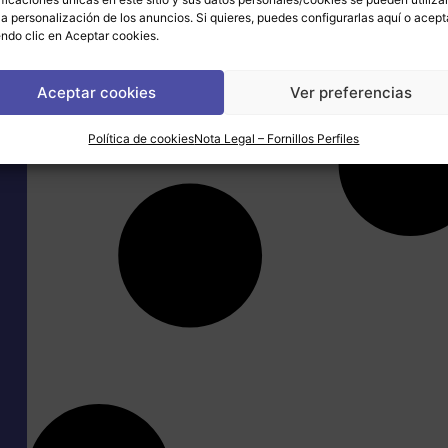
la personalización de los anuncios. Si quieres, puedes configurarlas
aquí
o acept
500-37
500-36
5
ndo clic en Aceptar cookies.
+ info
+ info
Aceptar cookies
Ver preferencias
Política de cookies
Nota Legal – Fornillos Perfiles