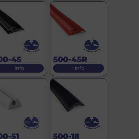
00-45
500-45R
+ info
+ info
00-51
500-18