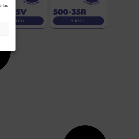
arlas
00-35V
500-35R
+ info
+ info