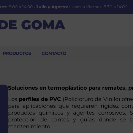
nes:
8:00 a 14:00
·
Julio y Agosto:
Lunes a Viernes: 8:30 a 14:00
 DE GOMA
PRODUCTOS
CONTACTO
Soluciones en termoplástico para remates, p
Los
perfiles de PVC
(Policloruro de Vinilo) ofr
para aplicaciones que requieren rigidez con
productos químicos y agentes corrosivos. S
protección de cantos y guías donde se bu
mantenimiento.