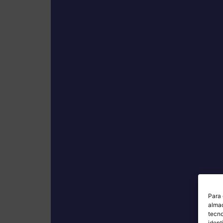
Para 
almac
tecno
ident