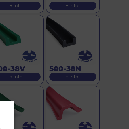
+ info
+ info
00-38V
500-38N
+ info
+ info
r