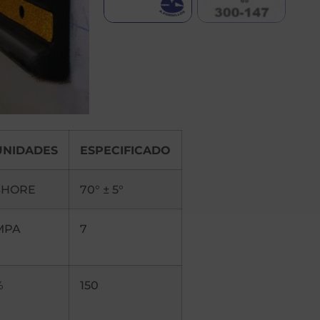
UNIDADES
ESPECIFICADO
SHORE
70° ± 5°
MPA
7
%
150