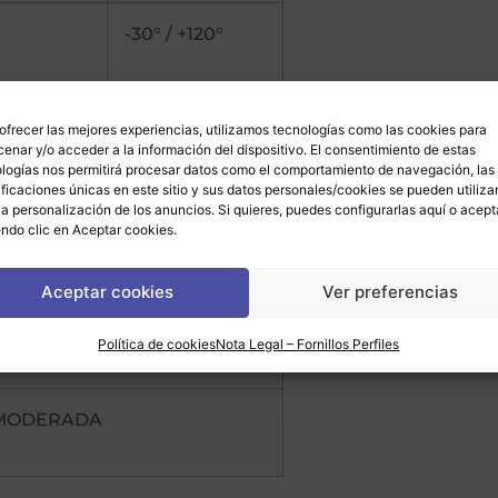
-30° / +120°
OZONO
EXCELENTE
ofrecer las mejores experiencias, utilizamos tecnologías como las cookies para
enar y/o acceder a la información del dispositivo. El consentimiento de estas
logías nos permitirá procesar datos como el comportamiento de navegación, las
ificaciones únicas en este sitio y sus datos personales/cookies se pueden utiliza
la personalización de los anuncios. Si quieres, puedes configurarlas
aquí
o acept
ndo clic en Aceptar cookies.
MUY BUENA
Aceptar cookies
Ver preferencias
NO RECOMENDABLE
Política de cookies
Nota Legal – Fornillos Perfiles
MODERADA