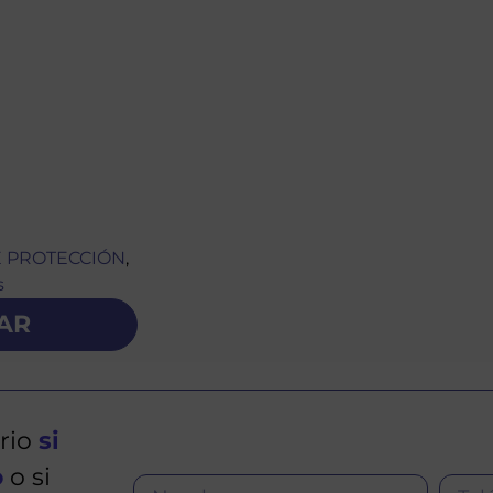
E PROTECCIÓN
,
s
AR
rio
si
o
o si