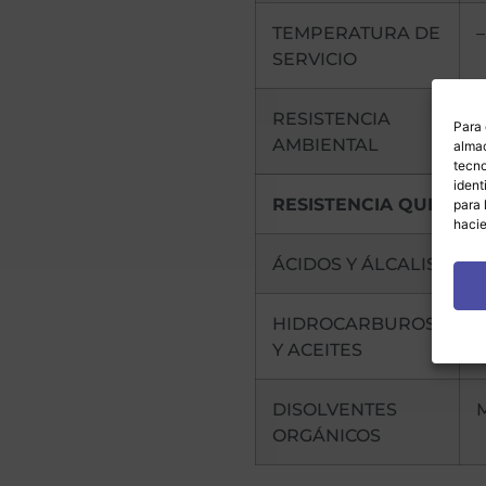
TEMPERATURA DE
–
SERVICIO
RESISTENCIA
Para 
AMBIENTAL
almac
tecno
ident
RESISTENCIA QUIMICA
para 
hacie
ÁCIDOS Y ÁLCALIS
HIDROCARBUROS
Y ACEITES
DISOLVENTES
ORGÁNICOS