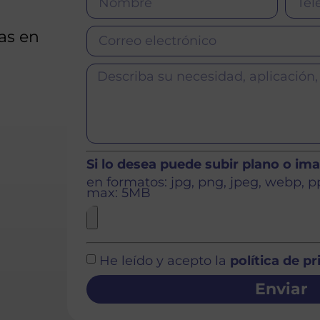
as en
Si lo desea puede subir plano o im
en formatos: jpg, png, jpeg, webp, ppt
max: 5MB
He leído y acepto la
política de p
Enviar