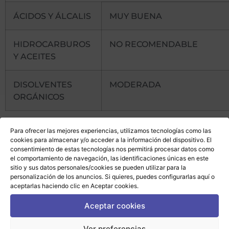
ÁCIDOS Y ÁLCALIS
MUY BUENA
HIDROCARBUROS
NO RECOMENDABLE
Y ACEITES
DISOLVENTES
MODERADA
ORGÁNICOS
Categorías
junquillo de parabrisas
,
perfiles de
Para ofrecer las mejores experiencias, utilizamos tecnologías como las
acristalamiento
cookies para almacenar y/o acceder a la información del dispositivo. El
consentimiento de estas tecnologías nos permitirá procesar datos como
el comportamiento de navegación, las identificaciones únicas en este
sitio y sus datos personales/cookies se pueden utilizar para la
personalización de los anuncios. Si quieres, puedes configurarlas
aquí
o
aceptarlas haciendo clic en Aceptar cookies.
Aceptar cookies
Ver preferencias