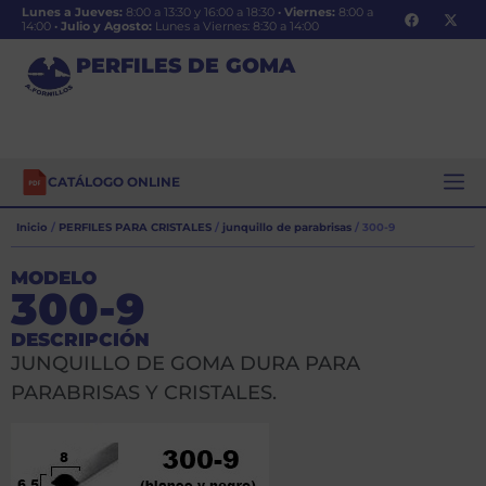
Lunes a Jueves:
8:00 a 13:30 y 16:00 a 18:30
·
Viernes:
8:00 a
14:00
·
Julio y Agosto:
Lunes a Viernes: 8:30 a 14:00
PERFILES DE GOMA
CATÁLOGO ONLINE
Inicio
/
PERFILES PARA CRISTALES
/
junquillo de parabrisas
/ 300-9
MODELO
300-9
DESCRIPCIÓN
JUNQUILLO DE GOMA DURA PARA
PARABRISAS Y CRISTALES.