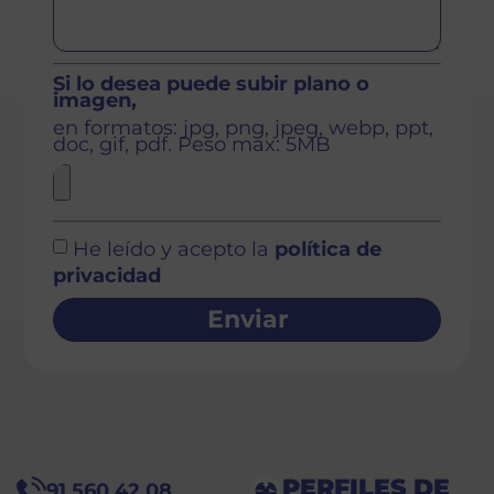
Si lo desea puede subir plano o
imagen,
en formatos: jpg, png, jpeg, webp, ppt,
doc, gif, pdf. Peso max: 5MB
He leído y acepto la
política de
privacidad
Enviar
PERFILES DE
91 560 42 08