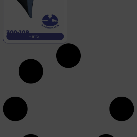
300-108
+ info