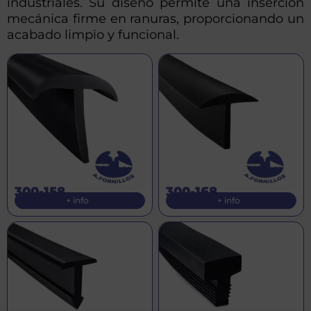
industriales. Su diseño permite una inserción
mecánica firme en ranuras, proporcionando un
acabado limpio y funcional.
300-158
300-168
+ info
+ info