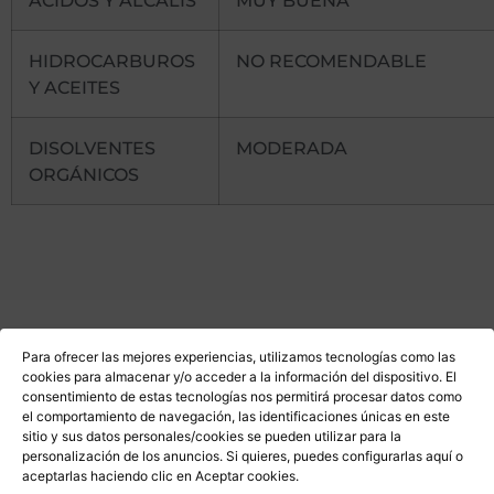
ÁCIDOS Y ÁLCALIS
MUY BUENA
HIDROCARBUROS
NO RECOMENDABLE
Y ACEITES
DISOLVENTES
MODERADA
ORGÁNICOS
Para ofrecer las mejores experiencias, utilizamos tecnologías como las
cookies para almacenar y/o acceder a la información del dispositivo. El
consentimiento de estas tecnologías nos permitirá procesar datos como
Categorías
perfiles de acristalamiento
,
perfiles para
el comportamiento de navegación, las identificaciones únicas en este
sitio y sus datos personales/cookies se pueden utilizar para la
cristal y ventana
personalización de los anuncios. Si quieres, puedes configurarlas
aquí
o
aceptarlas haciendo clic en Aceptar cookies.