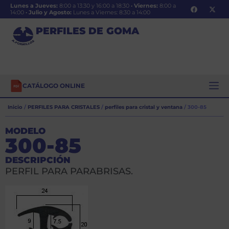
Lunes a Jueves:
8:00 a 13:30 y 16:00 a 18:30
·
Viernes:
8:00 a
14:00
·
Julio y Agosto:
Lunes a Viernes: 8:30 a 14:00
PERFILES DE GOMA
CATÁLOGO ONLINE
Inicio
/
PERFILES PARA CRISTALES
/
perfiles para cristal y ventana
/ 300-85
MODELO
300-85
DESCRIPCIÓN
PERFIL PARA PARABRISAS.