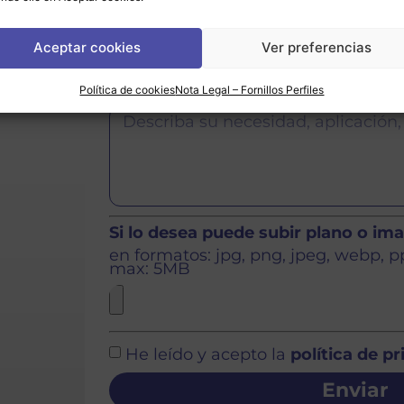
o
o si
Aceptar cookies
Ver preferencias
as en
Política de cookies
Nota Legal – Fornillos Perfiles
Si lo desea puede subir plano o im
en formatos: jpg, png, jpeg, webp, ppt
max: 5MB
He leído y acepto la
política de p
Enviar