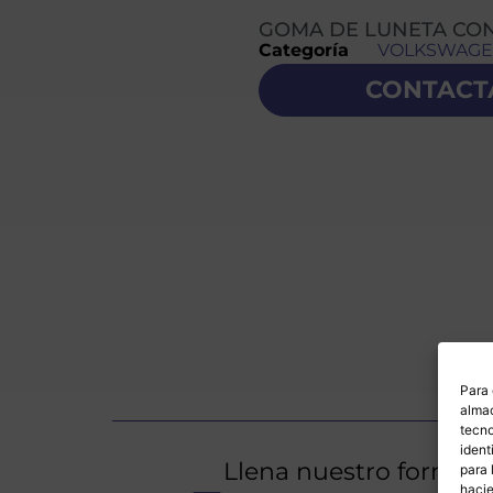
GOMA DE LUNETA CO
Categoría
VOLKSWAG
CONTACT
Para 
almac
tecno
ident
Llena nuestro formula
para 
hacie