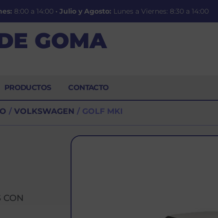
nes:
8:00 a 14:00
·
Julio y Agosto:
Lunes a Viernes: 8:30 a 14:00
 DE GOMA
PRODUCTOS
CONTACTO
CO
/
VOLKSWAGEN
/ GOLF MKI
S CON