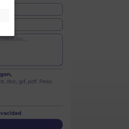
agen,
, doc, gif, pdf. Peso
rivacidad