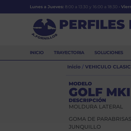
Lunes a Jueves:
8:00 a 13:30 y 16:00 a 18:30
·
Vier
PERFILES
INICIO
TRAYECTORIA
SOLUCIONES
Inicio
/
VEHICULO CLASI
MODELO
GOLF MKI
DESCRIPCIÓN
MOLDURA LATERAL
GOMA DE PARABRISA
JUNQUILLO