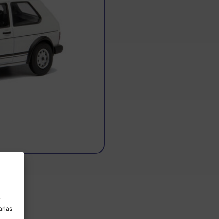
r
arlas