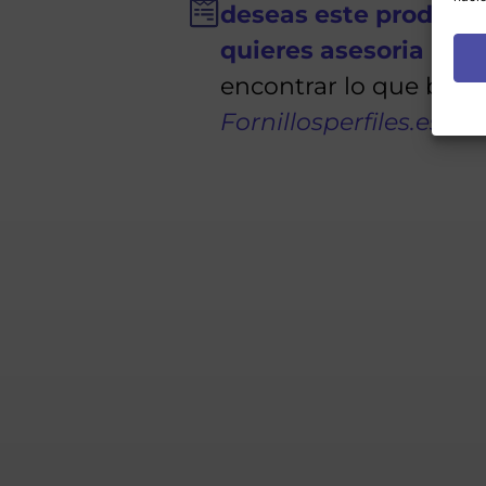
deseas este product
quieres asesoria
para
encontrar lo que busc
Fornillosperfiles.es