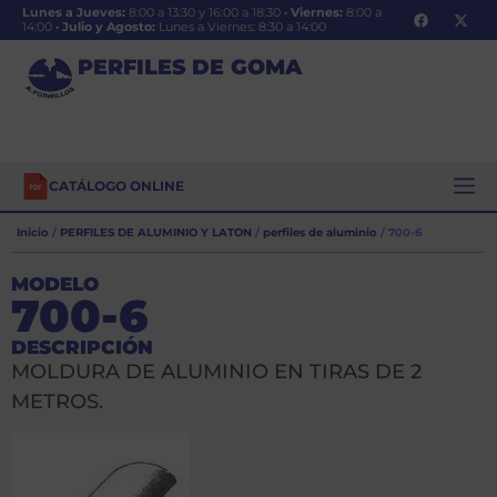
Lunes a Jueves:
8:00 a 13:30 y 16:00 a 18:30
·
Viernes:
8:00 a
14:00
·
Julio y Agosto:
Lunes a Viernes: 8:30 a 14:00
PERFILES DE GOMA
CATÁLOGO ONLINE
Inicio
/
PERFILES DE ALUMINIO Y LATON
/
perfiles de aluminio
/ 700-6
MODELO
700-6
DESCRIPCIÓN
MOLDURA DE ALUMINIO EN TIRAS DE 2
METROS.