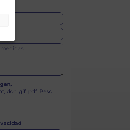
agen,
, doc, gif, pdf. Peso
rivacidad