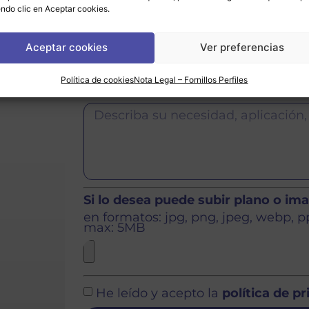
rio
si
ndo clic en Aceptar cookies.
o
o si
Aceptar cookies
Ver preferencias
as en
Política de cookies
Nota Legal – Fornillos Perfiles
Si lo desea puede subir plano o im
en formatos: jpg, png, jpeg, webp, ppt
max: 5MB
He leído y acepto la
política de p