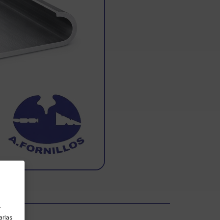
r
arlas