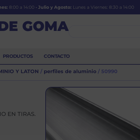
nes:
8:00 a 14:00
·
Julio y Agosto:
Lunes a Viernes: 8:30 a 14:00
 DE GOMA
PRODUCTOS
CONTACTO
MINIO Y LATON
/
perfiles de aluminio
/ 50990
O EN TIRAS.