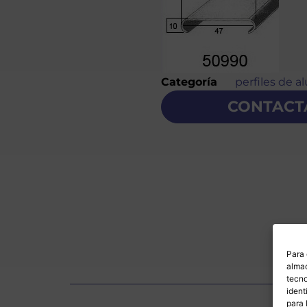
Categoría
perfiles de a
CONTACT
Para 
almac
tecno
ident
para 