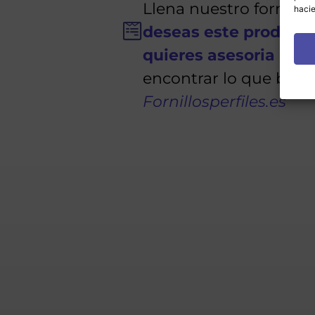
Llena nuestro formula
hacie
deseas este product
quieres asesoria
para
encontrar lo que busc
Fornillosperfiles.es