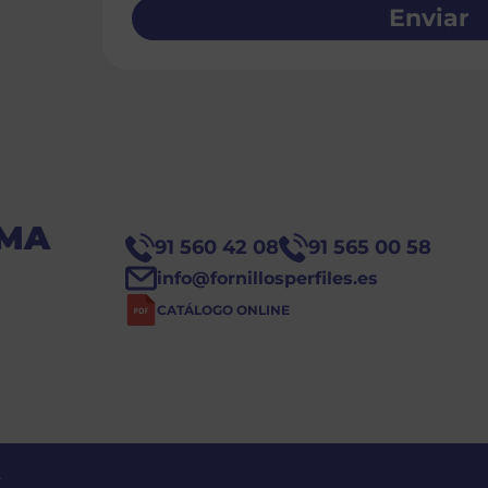
Enviar
OMA
91 560 42 08
91 565 00 58
info@fornillosperfiles.es
CATÁLOGO ONLINE
s